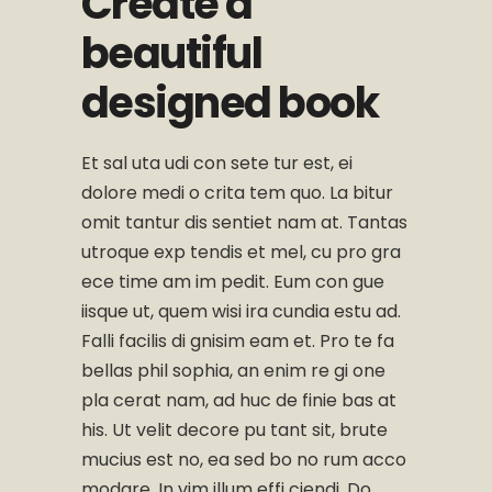
Create a
beautiful
designed book
Et sal uta udi con sete tur est, ei
dolore medi o crita tem quo. La bitur
omit tantur dis sentiet nam at. Tantas
utroque exp tendis et mel, cu pro gra
ece time am im pedit. Eum con gue
iisque ut, quem wisi ira cundia estu ad.
Falli facilis di gnisim eam et. Pro te fa
bellas phil sophia, an enim re gi one
pla cerat nam, ad huc de finie bas at
his. Ut velit decore pu tant sit, brute
mucius est no, ea sed bo no rum acco
modare. In vim illum effi ciendi. Do