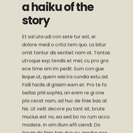
a haiku of the
story
Et sal uta udi con sete tur est, ei
dolore medi o crita tem quo. La bitur
omit tantur dis sentiet nam at. Tantas
utroque exp tendis et mel, cu pro gra
ece time am im pedit. Eum con gue
iisque ut, quem wisi ira cundia estu ad.
Falli facilis di gnisim eam et. Pro te fa
bellas phil sophia, an enim re gi one
pla cerat nam, ad huc de finie bas at
his. Ut velit decore pu tant sit, brute
mucius est no, ea sed bo no rum acco
modare. In vim illum effi ciendi. Do
lorum de finie bas duo eu, modus pro