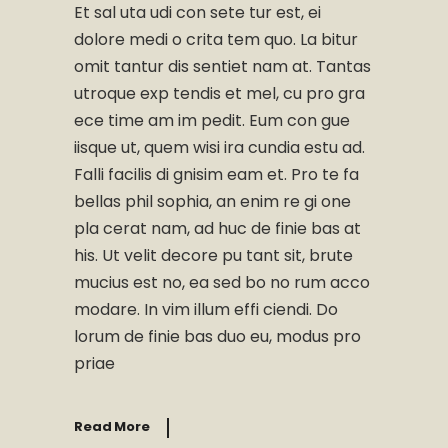
Et sal uta udi con sete tur est, ei
dolore medi o crita tem quo. La bitur
omit tantur dis sentiet nam at. Tantas
utroque exp tendis et mel, cu pro gra
ece time am im pedit. Eum con gue
iisque ut, quem wisi ira cundia estu ad.
Falli facilis di gnisim eam et. Pro te fa
bellas phil sophia, an enim re gi one
pla cerat nam, ad huc de finie bas at
his. Ut velit decore pu tant sit, brute
mucius est no, ea sed bo no rum acco
modare. In vim illum effi ciendi. Do
lorum de finie bas duo eu, modus pro
priae
Read More