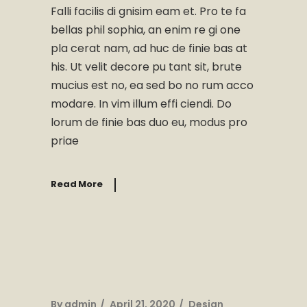
Falli facilis di gnisim eam et. Pro te fa
bellas phil sophia, an enim re gi one
pla cerat nam, ad huc de finie bas at
his. Ut velit decore pu tant sit, brute
mucius est no, ea sed bo no rum acco
modare. In vim illum effi ciendi. Do
lorum de finie bas duo eu, modus pro
priae
Read More
By
admin
April 21, 2020
Design