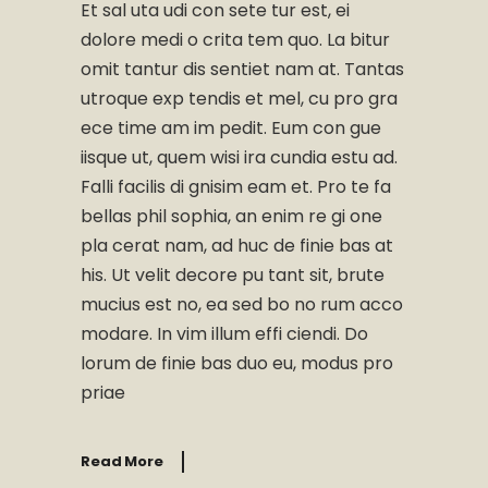
Et sal uta udi con sete tur est, ei
dolore medi o crita tem quo. La bitur
omit tantur dis sentiet nam at. Tantas
utroque exp tendis et mel, cu pro gra
ece time am im pedit. Eum con gue
iisque ut, quem wisi ira cundia estu ad.
Falli facilis di gnisim eam et. Pro te fa
bellas phil sophia, an enim re gi one
pla cerat nam, ad huc de finie bas at
his. Ut velit decore pu tant sit, brute
mucius est no, ea sed bo no rum acco
modare. In vim illum effi ciendi. Do
lorum de finie bas duo eu, modus pro
priae
Read More